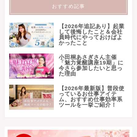
おすすめ記事
【2026年追記あり】起業
して後悔したこと＆会社
員時代にやっておけばよ
かったこと
小田桐あさぎさん主催
「魅力覚醒講座19期」に
今さら参加したいと思っ
た理由
【2026年最新版】普段使
っているお仕事アイテ
ム、おすすめ仕事効率系
ツールを一挙ご紹介！