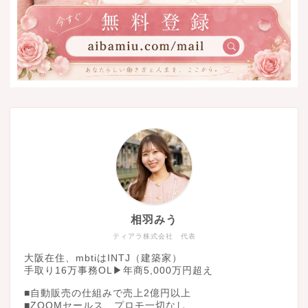
相羽みう
ティアラ株式会社 代表
大阪在住、mbtiはINTJ（建築家）
手取り16万事務OL▶︎年商5,000万円超え
■自動販売の仕組みで売上2億円以上
■ZOOMセールス、プロモ一切なし