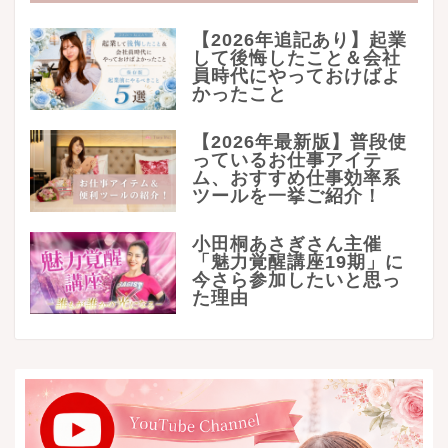
【2026年追記あり】起業
して後悔したこと＆会社
員時代にやっておけばよ
かったこと
【2026年最新版】普段使
っているお仕事アイテ
ム、おすすめ仕事効率系
ツールを一挙ご紹介！
小田桐あさぎさん主催
「魅力覚醒講座19期」に
今さら参加したいと思っ
た理由