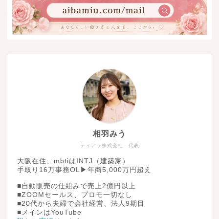
相羽みう
ティアラ株式会社 代表
大阪在住、mbtiはINTJ（建築家）
手取り16万事務OL▶︎年商5,000万円超え
■自動販売の仕組みで売上2億円以上
■ZOOMセールス、プロモ一切なし
■20代から夫婦で会社経営、法人9期目
■メインはYouTube