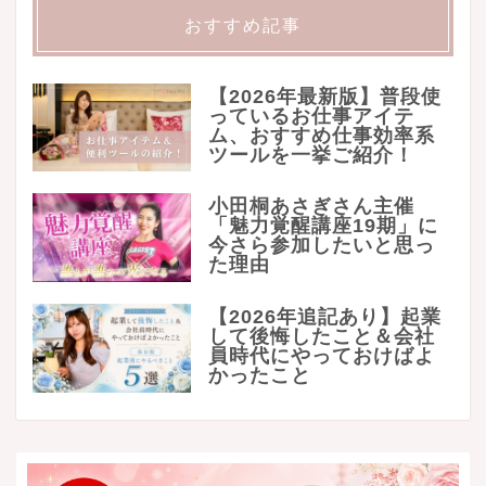
おすすめ記事
【2026年最新版】普段使
っているお仕事アイテ
ム、おすすめ仕事効率系
ツールを一挙ご紹介！
小田桐あさぎさん主催
「魅力覚醒講座19期」に
今さら参加したいと思っ
た理由
【2026年追記あり】起業
して後悔したこと＆会社
員時代にやっておけばよ
かったこと