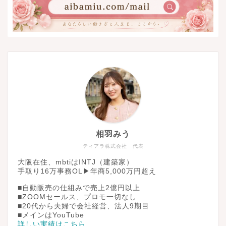
相羽みう
ティアラ株式会社 代表
大阪在住、mbtiはINTJ（建築家）
手取り16万事務OL▶︎年商5,000万円超え
■自動販売の仕組みで売上2億円以上
■ZOOMセールス、プロモ一切なし
■20代から夫婦で会社経営、法人9期目
■メインはYouTube
詳しい実績はこちら