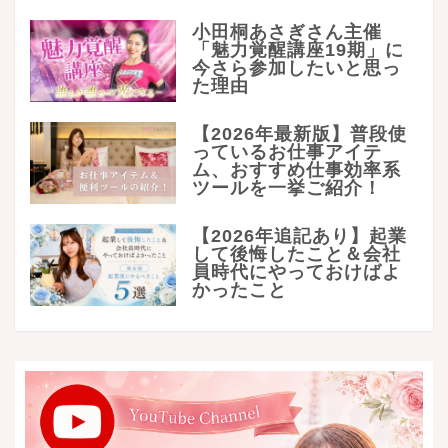
小田桐あさぎさん主催
「魅力覚醒講座19期」に
今さら参加したいと思っ
た理由
【2026年最新版】普段使
っているお仕事アイテ
ム、おすすめ仕事効率系
ツールを一挙ご紹介！
【2026年追記あり】起業
して後悔したこと＆会社
員時代にやっておけばよ
かったこと