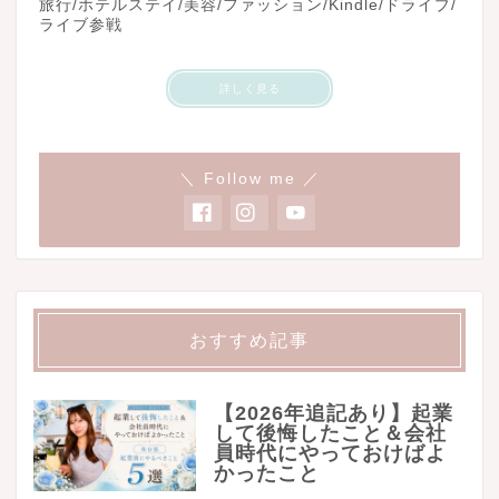
旅行/ホテルステイ/美容/ファッション/Kindle/ドライブ/
ライブ参戦
詳しく見る
＼ Follow me ／
おすすめ記事
【2026年追記あり】起業
して後悔したこと＆会社
員時代にやっておけばよ
かったこと