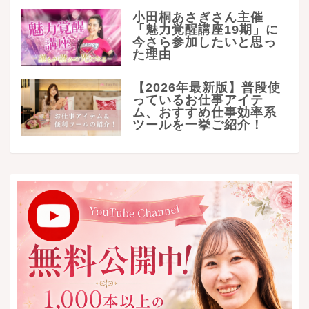
小田桐あさぎさん主催
「魅力覚醒講座19期」に
今さら参加したいと思っ
た理由
【2026年最新版】普段使
っているお仕事アイテ
ム、おすすめ仕事効率系
ツールを一挙ご紹介！