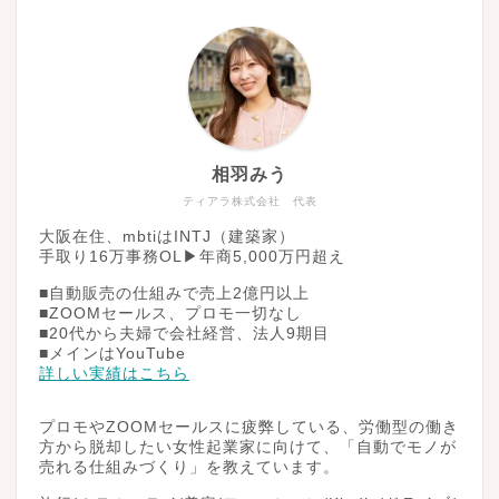
相羽みう
ティアラ株式会社 代表
大阪在住、mbtiはINTJ（建築家）
手取り16万事務OL▶︎年商5,000万円超え
■自動販売の仕組みで売上2億円以上
■ZOOMセールス、プロモ一切なし
■20代から夫婦で会社経営、法人9期目
■メインはYouTube
詳しい実績はこちら
プロモやZOOMセールスに疲弊している、労働型の働き
方から脱却したい女性起業家に向けて、「自動でモノが
売れる仕組みづくり」を教えています。