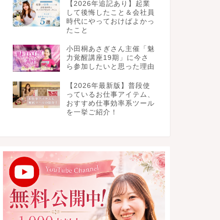
【2026年追記あり】起業
して後悔したこと＆会社員
時代にやっておけばよかっ
たこと
小田桐あさぎさん主催「魅
力覚醒講座19期」に今さ
ら参加したいと思った理由
【2026年最新版】普段使
っているお仕事アイテム、
おすすめ仕事効率系ツール
を一挙ご紹介！