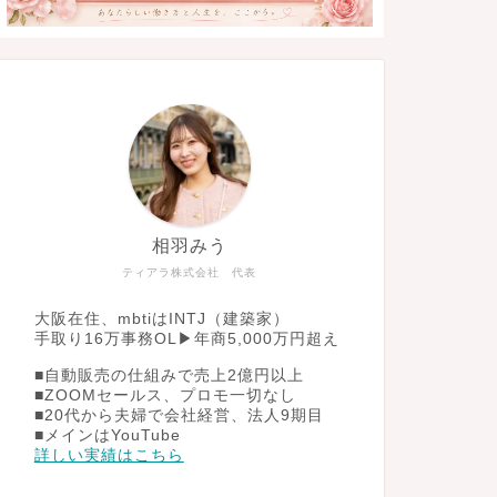
相羽みう
ティアラ株式会社 代表
大阪在住、mbtiはINTJ（建築家）
手取り16万事務OL▶︎年商5,000万円超え
■自動販売の仕組みで売上2億円以上
■ZOOMセールス、プロモ一切なし
■20代から夫婦で会社経営、法人9期目
■メインはYouTube
詳しい実績はこちら