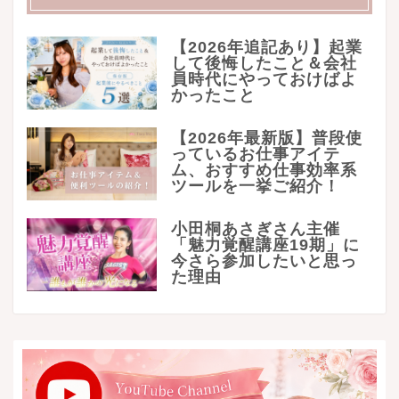
【2026年追記あり】起業
して後悔したこと＆会社
員時代にやっておけばよ
かったこと
【2026年最新版】普段使
っているお仕事アイテ
ム、おすすめ仕事効率系
ツールを一挙ご紹介！
小田桐あさぎさん主催
「魅力覚醒講座19期」に
今さら参加したいと思っ
た理由