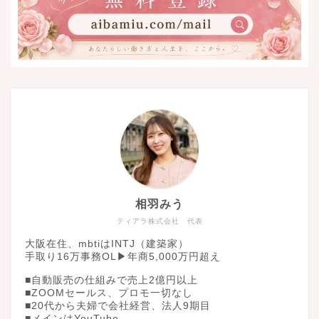
相羽みう
ティアラ株式会社 代表
大阪在住、mbtiはINTJ（建築家）
手取り16万事務OL▶︎年商5,000万円超え
■自動販売の仕組みで売上2億円以上
■ZOOMセールス、プロモ一切なし
■20代から夫婦で会社経営、法人9期目
■メインはYouTube