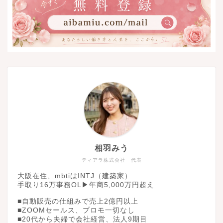
相羽みう
ティアラ株式会社 代表
大阪在住、mbtiはINTJ（建築家）
手取り16万事務OL▶︎年商5,000万円超え
■自動販売の仕組みで売上2億円以上
■ZOOMセールス、プロモ一切なし
■20代から夫婦で会社経営、法人9期目