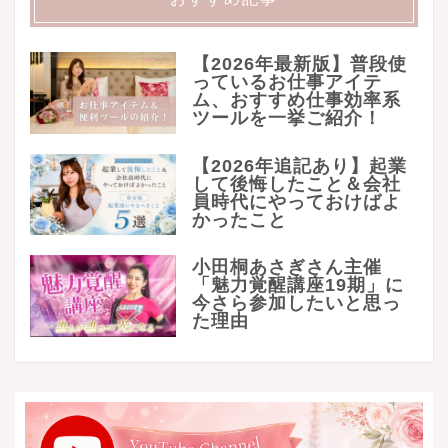
【2026年最新版】普段使
っているお仕事アイテ
ム、おすすめ仕事効率系
ツールを一挙ご紹介！
【2026年追記あり】起業
して後悔したこと＆会社
員時代にやっておけばよ
かったこと
小田桐あさぎさん主催
「魅力覚醒講座19期」に
今さら参加したいと思っ
た理由