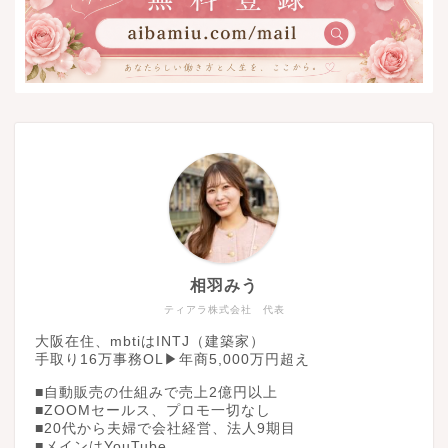
相羽みう
ティアラ株式会社 代表
大阪在住、mbtiはINTJ（建築家）
手取り16万事務OL▶︎年商5,000万円超え
■自動販売の仕組みで売上2億円以上
■ZOOMセールス、プロモ一切なし
■20代から夫婦で会社経営、法人9期目
■メインはYouTube