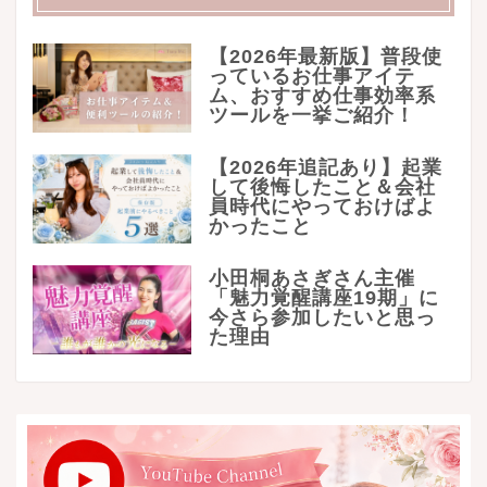
【2026年最新版】普段使
っているお仕事アイテ
ム、おすすめ仕事効率系
ツールを一挙ご紹介！
【2026年追記あり】起業
して後悔したこと＆会社
員時代にやっておけばよ
かったこと
小田桐あさぎさん主催
「魅力覚醒講座19期」に
今さら参加したいと思っ
た理由