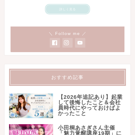
詳しく見る
＼ Follow me ／
おすすめ記事
【2026年追記あり】起業
して後悔したこと＆会社
員時代にやっておけばよ
かったこと
小田桐あさぎさん主催
「魅力覚醒講座19期」に