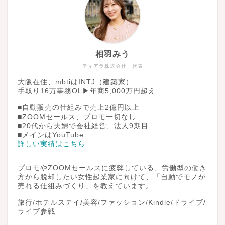
相羽みう
ティアラ株式会社 代表
大阪在住、mbtiはINTJ（建築家）
手取り16万事務OL▶︎年商5,000万円超え
■自動販売の仕組みで売上2億円以上
■ZOOMセールス、プロモ一切なし
■20代から夫婦で会社経営、法人9期目
■メインはYouTube
詳しい実績はこちら
プロモやZOOMセールスに疲弊している、労働型の働き
方から脱却したい女性起業家に向けて、「自動でモノが
売れる仕組みづくり」を教えています。
旅行/ホテルステイ/美容/ファッション/Kindle/ドライブ/
ライブ参戦