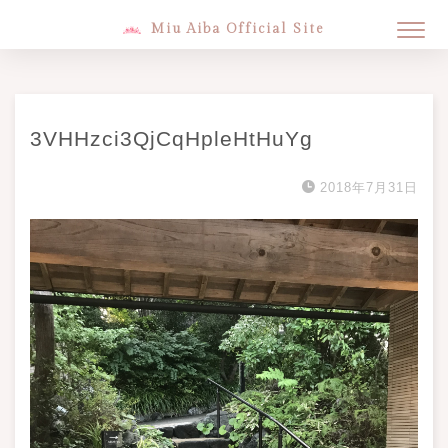
Miu Aiba Official Site
3VHHzci3QjCqHpleHtHuYg
2018年7月31日