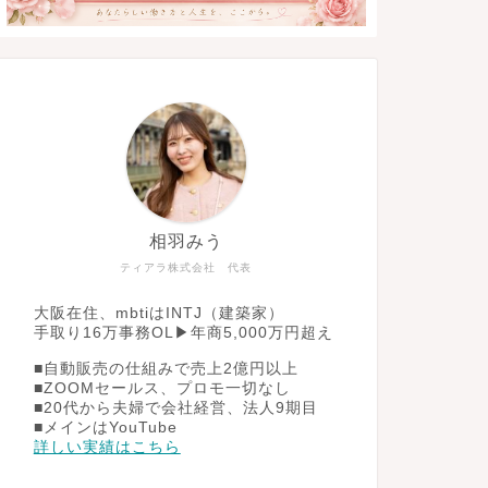
相羽みう
ティアラ株式会社 代表
大阪在住、mbtiはINTJ（建築家）
手取り16万事務OL▶︎年商5,000万円超え
■自動販売の仕組みで売上2億円以上
■ZOOMセールス、プロモ一切なし
■20代から夫婦で会社経営、法人9期目
■メインはYouTube
詳しい実績はこちら