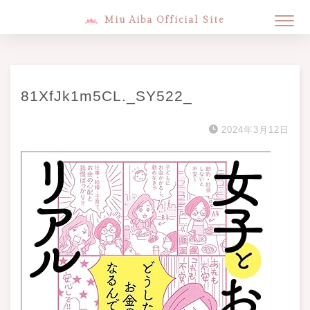
Miu Aiba Official Site
81XfJk1m5CL._SY522_
2024年3月12日