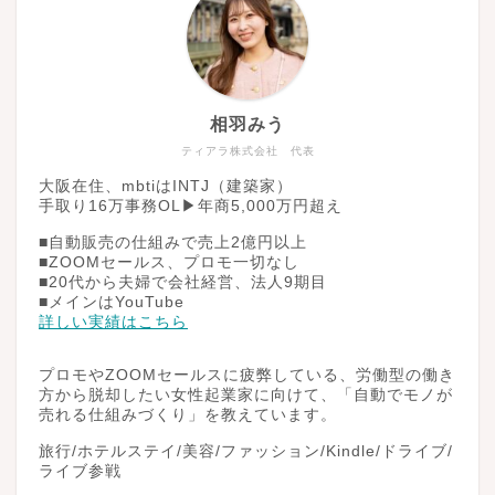
相羽みう
ティアラ株式会社 代表
大阪在住、mbtiはINTJ（建築家）
手取り16万事務OL▶︎年商5,000万円超え
■自動販売の仕組みで売上2億円以上
■ZOOMセールス、プロモ一切なし
■20代から夫婦で会社経営、法人9期目
■メインはYouTube
詳しい実績はこちら
プロモやZOOMセールスに疲弊している、労働型の働き
方から脱却したい女性起業家に向けて、「自動でモノが
売れる仕組みづくり」を教えています。
旅行/ホテルステイ/美容/ファッション/Kindle/ドライブ/
ライブ参戦