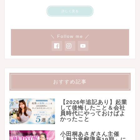
詳しく見る
＼ Follow me ／
おすすめ記事
【2026年追記あり】起業
して後悔したこと＆会社
員時代にやっておけばよ
かったこと
小田桐あさぎさん主催
「魅力覚醒講座19期」に