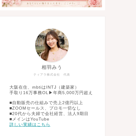
相羽みう
ティアラ株式会社 代表
大阪在住、mbtiはINTJ（建築家）
手取り16万事務OL▶︎年商5,000万円超え
■自動販売の仕組みで売上2億円以上
■ZOOMセールス、プロモ一切なし
■20代から夫婦で会社経営、法人9期目
■メインはYouTube
詳しい実績はこちら