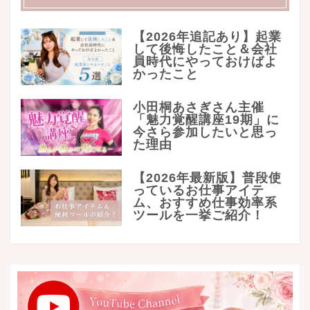
【2026年追記あり】起業
して後悔したこと＆会社
員時代にやっておけばよ
かったこと
小田桐あさぎさん主催
「魅力覚醒講座19期」に
今さら参加したいと思っ
た理由
【2026年最新版】普段使
っているお仕事アイテ
ム、おすすめ仕事効率系
ツールを一挙ご紹介！