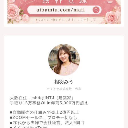
相羽みう
ティアラ株式会社 代表
大阪在住、mbtiはINTJ（建築家）
手取り16万事務OL▶︎年商5,000万円超え
■自動販売の仕組みで売上2億円以上
■ZOOMセールス、プロモ一切なし
■20代から夫婦で会社経営、法人9期目
■メインはYouTube