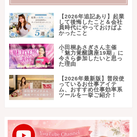
【2026年追記あり】起業
して後悔したこと＆会社
員時代にやっておけばよ
かったこと
小田桐あさぎさん主催
「魅力覚醒講座19期」に
今さら参加したいと思っ
た理由
【2026年最新版】普段使
っているお仕事アイテ
ム、おすすめ仕事効率系
ツールを一挙ご紹介！