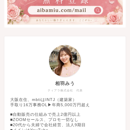
相羽みう
ティアラ株式会社 代表
大阪在住、mbtiはINTJ（建築家）
手取り16万事務OL▶︎年商5,000万円超え
■自動販売の仕組みで売上2億円以上
■ZOOMセールス、プロモ一切なし
■20代から夫婦で会社経営、法人9期目