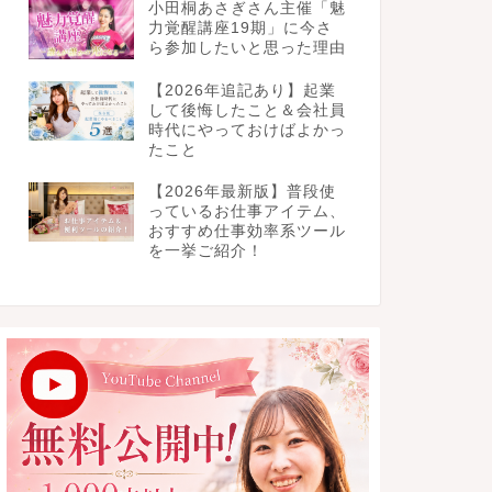
小田桐あさぎさん主催「魅
力覚醒講座19期」に今さ
ら参加したいと思った理由
【2026年追記あり】起業
して後悔したこと＆会社員
時代にやっておけばよかっ
たこと
【2026年最新版】普段使
っているお仕事アイテム、
おすすめ仕事効率系ツール
を一挙ご紹介！