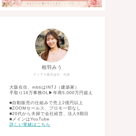
相羽みう
ティアラ株式会社 代表
大阪在住、mbtiはINTJ（建築家）
手取り16万事務OL▶︎年商5,000万円超え
■自動販売の仕組みで売上2億円以上
■ZOOMセールス、プロモ一切なし
■20代から夫婦で会社経営、法人9期目
■メインはYouTube
詳しい実績はこちら