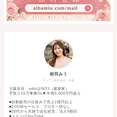
相羽みう
ティアラ株式会社 代表
大阪在住、mbtiはINTJ（建築家）
手取り16万事務OL▶︎年商5,000万円超え
■自動販売の仕組みで売上2億円以上
■ZOOMセールス、プロモ一切なし
■20代から夫婦で会社経営、法人9期目
■メインはYouTube