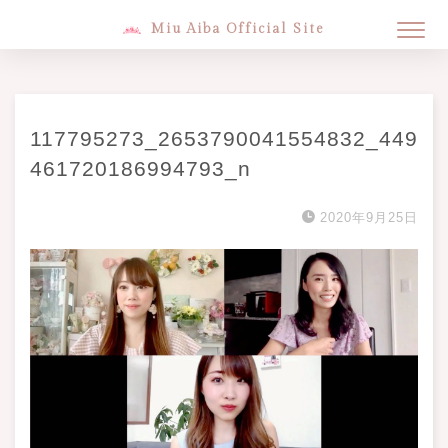
Miu Aiba Official Site
117795273_2653790041554832_449
461720186994793_n
2020年9月25日