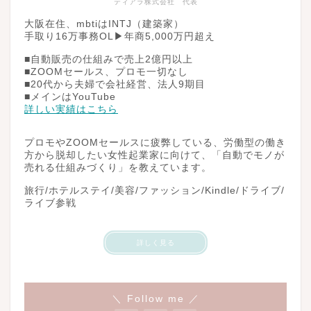
ティアラ株式会社 代表
大阪在住、mbtiはINTJ（建築家）
手取り16万事務OL▶︎年商5,000万円超え
■自動販売の仕組みで売上2億円以上
■ZOOMセールス、プロモ一切なし
■20代から夫婦で会社経営、法人9期目
■メインはYouTube
詳しい実績はこちら
プロモやZOOMセールスに疲弊している、労働型の働き
方から脱却したい女性起業家に向けて、「自動でモノが
売れる仕組みづくり」を教えています。
旅行/ホテルステイ/美容/ファッション/Kindle/ドライブ/
ライブ参戦
詳しく見る
＼ Follow me ／