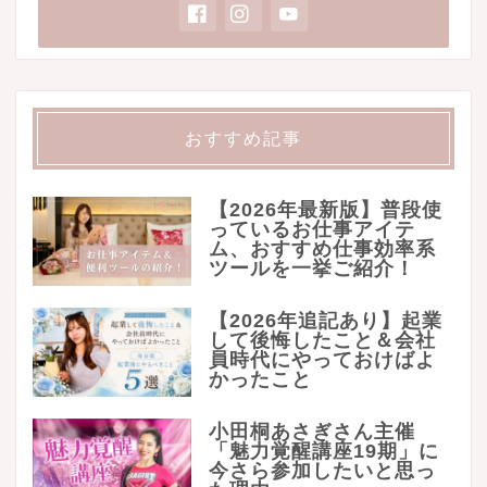
おすすめ記事
【2026年最新版】普段使
っているお仕事アイテ
ム、おすすめ仕事効率系
ツールを一挙ご紹介！
【2026年追記あり】起業
して後悔したこと＆会社
員時代にやっておけばよ
かったこと
小田桐あさぎさん主催
「魅力覚醒講座19期」に
今さら参加したいと思っ