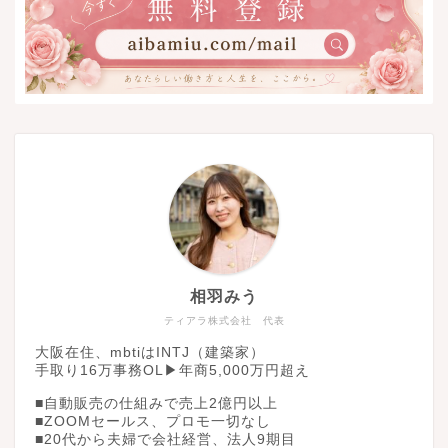
相羽みう
ティアラ株式会社 代表
大阪在住、mbtiはINTJ（建築家）
手取り16万事務OL▶︎年商5,000万円超え
■自動販売の仕組みで売上2億円以上
■ZOOMセールス、プロモ一切なし
■20代から夫婦で会社経営、法人9期目