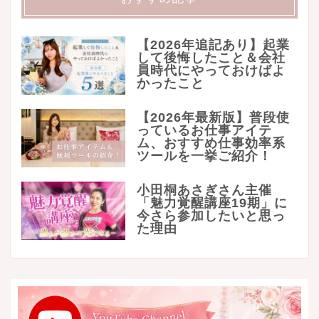
【2026年追記あり】起業
して後悔したこと＆会社
員時代にやっておけばよ
かったこと
【2026年最新版】普段使
っているお仕事アイテ
ム、おすすめ仕事効率系
ツールを一挙ご紹介！
小田桐あさぎさん主催
「魅力覚醒講座19期」に
今さら参加したいと思っ
た理由