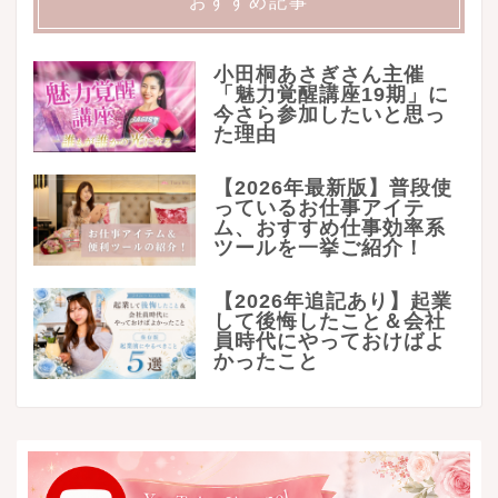
おすすめ記事
小田桐あさぎさん主催
「魅力覚醒講座19期」に
今さら参加したいと思っ
た理由
【2026年最新版】普段使
っているお仕事アイテ
ム、おすすめ仕事効率系
ツールを一挙ご紹介！
【2026年追記あり】起業
して後悔したこと＆会社
員時代にやっておけばよ
かったこと