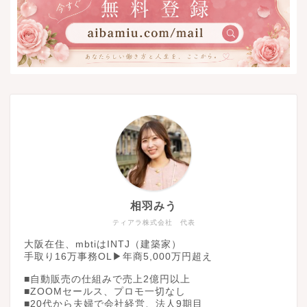
相羽みう
ティアラ株式会社 代表
大阪在住、mbtiはINTJ（建築家）
手取り16万事務OL▶︎年商5,000万円超え
■自動販売の仕組みで売上2億円以上
■ZOOMセールス、プロモ一切なし
■20代から夫婦で会社経営、法人9期目