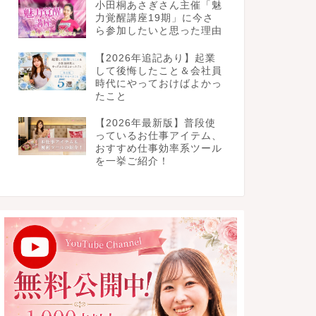
小田桐あさぎさん主催「魅
力覚醒講座19期」に今さ
ら参加したいと思った理由
【2026年追記あり】起業
して後悔したこと＆会社員
時代にやっておけばよかっ
たこと
【2026年最新版】普段使
っているお仕事アイテム、
おすすめ仕事効率系ツール
を一挙ご紹介！