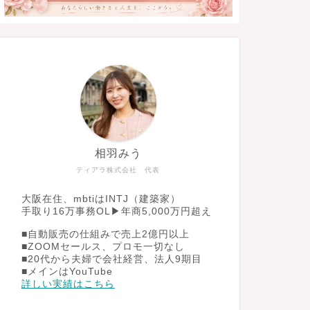
相羽みう
ティアラ株式会社 代表
大阪在住、mbtiはINTJ（建築家）
手取り16万事務OL▶︎年商5,000万円超え
■自動販売の仕組みで売上2億円以上
■ZOOMセールス、プロモ一切なし
■20代から夫婦で会社経営、法人9期目
■メインはYouTube
詳しい実績はこちら