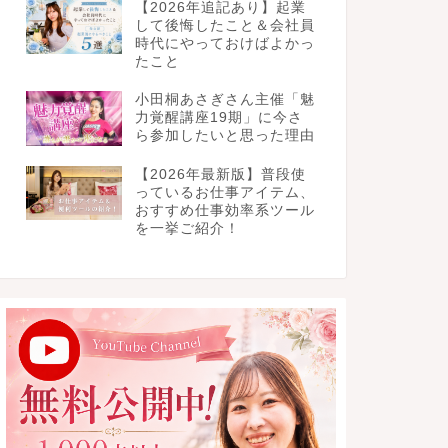
【2026年追記あり】起業
して後悔したこと＆会社員
時代にやっておけばよかっ
たこと
小田桐あさぎさん主催「魅
力覚醒講座19期」に今さ
ら参加したいと思った理由
【2026年最新版】普段使
っているお仕事アイテム、
おすすめ仕事効率系ツール
を一挙ご紹介！