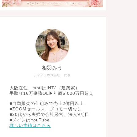
相羽みう
ティアラ株式会社 代表
大阪在住、mbtiはINTJ（建築家）
手取り16万事務OL▶︎年商5,000万円超え
■自動販売の仕組みで売上2億円以上
■ZOOMセールス、プロモ一切なし
■20代から夫婦で会社経営、法人9期目
■メインはYouTube
詳しい実績はこちら