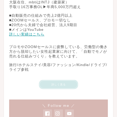
大阪在住、mbtiはINTJ（建築家）
手取り16万事務OL▶︎年商5,000万円超え
■自動販売の仕組みで売上2億円以上
■ZOOMセールス、プロモ一切なし
■20代から夫婦で会社経営、法人9期目
■メインはYouTube
詳しい実績はこちら
プロモやZOOMセールスに疲弊している、労働型の働き
方から脱却したい女性起業家に向けて、「自動でモノが
売れる仕組みづくり」を教えています。
旅行/ホテルステイ/美容/ファッション/Kindle/ドライブ/
ライブ参戦
詳しく見る
＼ Follow me ／