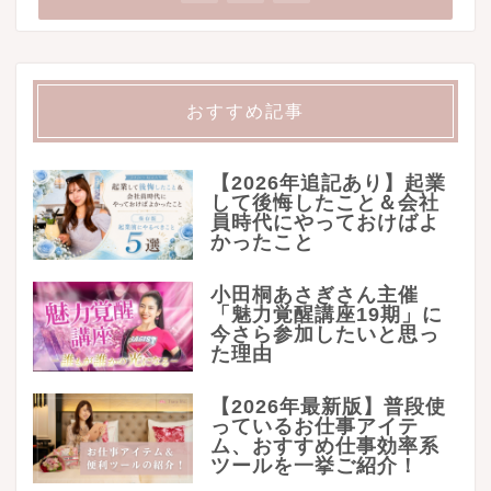
おすすめ記事
【2026年追記あり】起業
して後悔したこと＆会社
員時代にやっておけばよ
かったこと
小田桐あさぎさん主催
「魅力覚醒講座19期」に
今さら参加したいと思っ
た理由
【2026年最新版】普段使
っているお仕事アイテ
ム、おすすめ仕事効率系
ツールを一挙ご紹介！