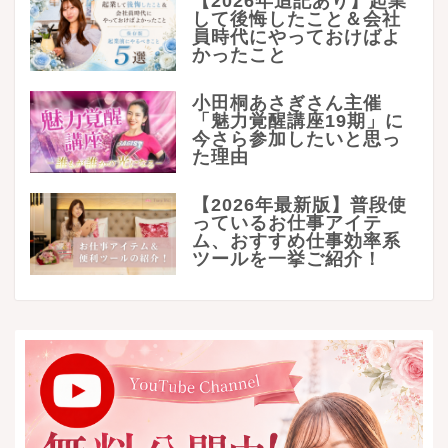
【2026年追記あり】起業
して後悔したこと＆会社
員時代にやっておけばよ
かったこと
小田桐あさぎさん主催
「魅力覚醒講座19期」に
今さら参加したいと思っ
た理由
【2026年最新版】普段使
っているお仕事アイテ
ム、おすすめ仕事効率系
ツールを一挙ご紹介！