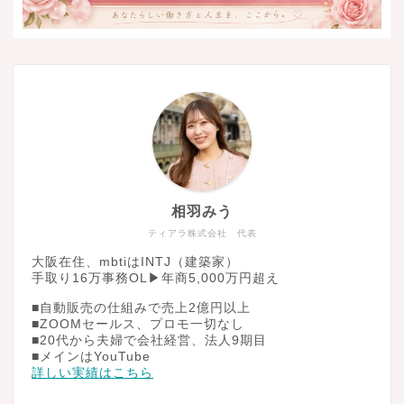
相羽みう
ティアラ株式会社 代表
大阪在住、mbtiはINTJ（建築家）
手取り16万事務OL▶︎年商5,000万円超え
■自動販売の仕組みで売上2億円以上
■ZOOMセールス、プロモ一切なし
■20代から夫婦で会社経営、法人9期目
■メインはYouTube
詳しい実績はこちら