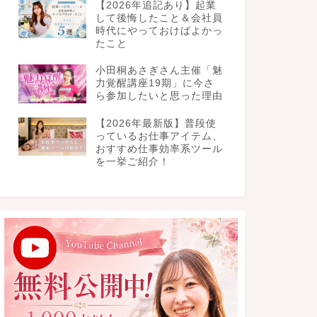
【2026年追記あり】起業
して後悔したこと＆会社員
時代にやっておけばよかっ
たこと
小田桐あさぎさん主催「魅
力覚醒講座19期」に今さ
ら参加したいと思った理由
【2026年最新版】普段使
っているお仕事アイテム、
おすすめ仕事効率系ツール
を一挙ご紹介！