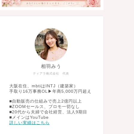
相羽みう
ティアラ株式会社 代表
大阪在住、mbtiはINTJ（建築家）
手取り16万事務OL▶︎年商5,000万円超え
■自動販売の仕組みで売上2億円以上
■ZOOMセールス、プロモ一切なし
■20代から夫婦で会社経営、法人9期目
■メインはYouTube
詳しい実績はこちら