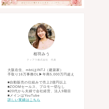
相羽みう
ティアラ株式会社 代表
大阪在住、mbtiはINTJ（建築家）
手取り16万事務OL▶︎年商5,000万円超え
■自動販売の仕組みで売上2億円以上
■ZOOMセールス、プロモ一切なし
■20代から夫婦で会社経営、法人9期目
■メインはYouTube
詳しい実績はこちら