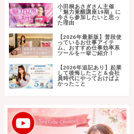
小田桐あさぎさん主催
「魅力覚醒講座19期」に
今さら参加したいと思っ
た理由
【2026年最新版】普段使
っているお仕事アイテ
ム、おすすめ仕事効率系
ツールを一挙ご紹介！
【2026年追記あり】起業
して後悔したこと＆会社
員時代にやっておけばよ
かったこと