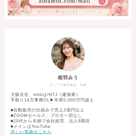
相羽みう
ティアラ株式会社 代表
大阪在住、mbtiはINTJ（建築家）
手取り16万事務OL▶︎年商5,000万円超え
■自動販売の仕組みで売上2億円以上
■ZOOMセールス、プロモ一切なし
■20代から夫婦で会社経営、法人9期目
■メインはYouTube
詳しい実績はこちら