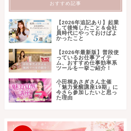
おすすめ記事
【2026年追記あり】起業
して後悔したこと＆会社
員時代にやっておけばよ
かったこと
【2026年最新版】普段使
っているお仕事アイテ
ム、おすすめ仕事効率系
ツールを一挙ご紹介！
小田桐あさぎさん主催
「魅力覚醒講座19期」に
今さら参加したいと思っ
た理由