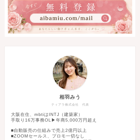
相羽みう
ティアラ株式会社 代表
大阪在住、mbtiはINTJ（建築家）
手取り16万事務OL▶︎年商5,000万円超え
■自動販売の仕組みで売上2億円以上
■ZOOMセールス、プロモ一切なし