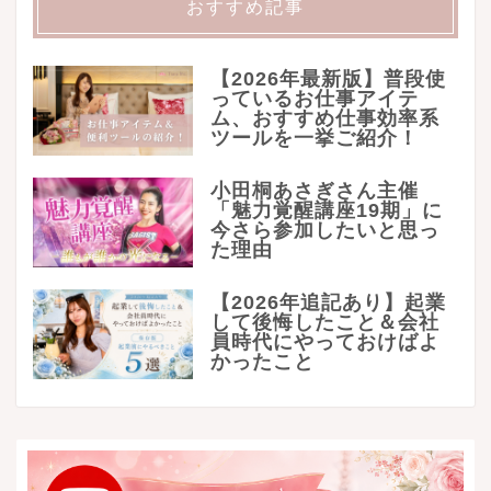
おすすめ記事
【2026年最新版】普段使
っているお仕事アイテ
ム、おすすめ仕事効率系
ツールを一挙ご紹介！
小田桐あさぎさん主催
「魅力覚醒講座19期」に
今さら参加したいと思っ
た理由
【2026年追記あり】起業
して後悔したこと＆会社
員時代にやっておけばよ
かったこと