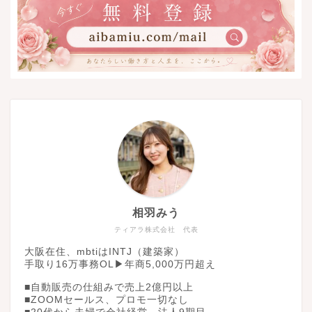
相羽みう
ティアラ株式会社 代表
大阪在住、mbtiはINTJ（建築家）
手取り16万事務OL▶︎年商5,000万円超え
■自動販売の仕組みで売上2億円以上
■ZOOMセールス、プロモ一切なし