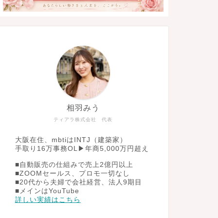
相羽みう
ティアラ株式会社 代表
大阪在住、mbtiはINTJ（建築家）
手取り16万事務OL▶︎年商5,000万円超え
■自動販売の仕組みで売上2億円以上
■ZOOMセールス、プロモ一切なし
■20代から夫婦で会社経営、法人9期目
■メインはYouTube
詳しい実績はこちら