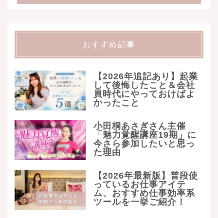
おすすめ記事
【2026年追記あり】起業
して後悔したこと＆会社
員時代にやっておけばよ
かったこと
小田桐あさぎさん主催
「魅力覚醒講座19期」に
今さら参加したいと思っ
た理由
【2026年最新版】普段使
っているお仕事アイテ
ム、おすすめ仕事効率系
ツールを一挙ご紹介！