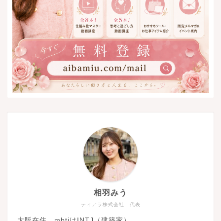
相羽みう
ティアラ株式会社 代表
大阪在住、mbtiはINTJ（建築家）