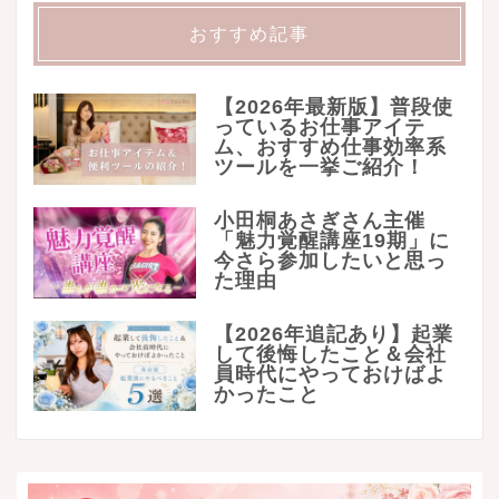
おすすめ記事
【2026年最新版】普段使
っているお仕事アイテ
ム、おすすめ仕事効率系
ツールを一挙ご紹介！
小田桐あさぎさん主催
「魅力覚醒講座19期」に
今さら参加したいと思っ
た理由
【2026年追記あり】起業
して後悔したこと＆会社
員時代にやっておけばよ
かったこと