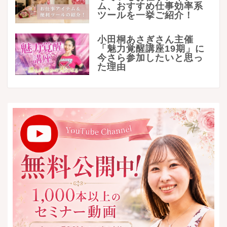
ム、おすすめ仕事効率系
ツールを一挙ご紹介！
小田桐あさぎさん主催
「魅力覚醒講座19期」に
今さら参加したいと思っ
た理由