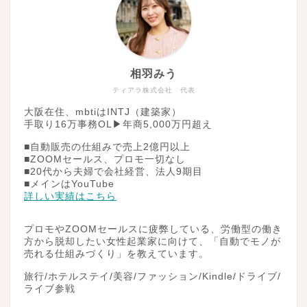
相羽みう
ティアラ株式会社 代表
大阪在住、mbtiはINTJ（建築家）
手取り16万事務OL▶︎年商5,000万円超え
■自動販売の仕組みで売上2億円以上
■ZOOMセールス、プロモ一切なし
■20代から夫婦で会社経営、法人9期目
■メインはYouTube
詳しい実績はこちら
プロモやZOOMセールスに疲弊している、労働型の働き
方から脱却したい女性起業家に向けて、「自動でモノが
売れる仕組みづくり」を教えています。
旅行/ホテルステイ/美容/ファッション/Kindle/ドライブ/
ライブ参戦