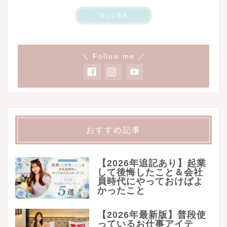
詳しく見る
＼ Follow me ／
おすすめ記事
【2026年追記あり】起業
して後悔したこと＆会社
員時代にやっておけばよ
かったこと
【2026年最新版】普段使
っているお仕事アイテ