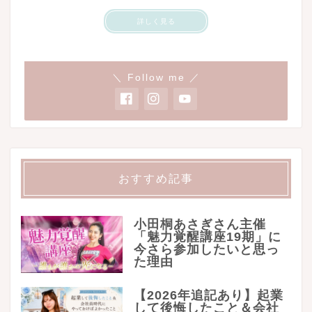
詳しく見る
＼ Follow me ／
おすすめ記事
小田桐あさぎさん主催
「魅力覚醒講座19期」に
今さら参加したいと思っ
た理由
【2026年追記あり】起業
して後悔したこと＆会社