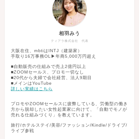
相羽みう
ティアラ株式会社 代表
大阪在住、mbtiはINTJ（建築家）
手取り16万事務OL▶︎年商5,000万円超え
■自動販売の仕組みで売上2億円以上
■ZOOMセールス、プロモ一切なし
■20代から夫婦で会社経営、法人9期目
■メインはYouTube
詳しい実績はこちら
プロモやZOOMセールスに疲弊している、労働型の働き
方から脱却したい女性起業家に向けて、「自動でモノが
売れる仕組みづくり」を教えています。
旅行/ホテルステイ/美容/ファッション/Kindle/ドライブ/
ライブ参戦