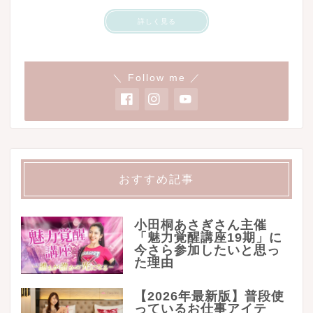
詳しく見る
＼ Follow me ／
おすすめ記事
小田桐あさぎさん主催
「魅力覚醒講座19期」に
今さら参加したいと思っ
た理由
【2026年最新版】普段使
っているお仕事アイテ