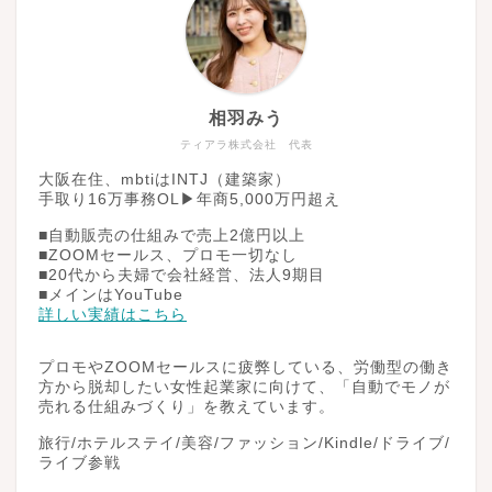
相羽みう
ティアラ株式会社 代表
大阪在住、mbtiはINTJ（建築家）
手取り16万事務OL▶︎年商5,000万円超え
■自動販売の仕組みで売上2億円以上
■ZOOMセールス、プロモ一切なし
■20代から夫婦で会社経営、法人9期目
■メインはYouTube
詳しい実績はこちら
プロモやZOOMセールスに疲弊している、労働型の働き
方から脱却したい女性起業家に向けて、「自動でモノが
売れる仕組みづくり」を教えています。
旅行/ホテルステイ/美容/ファッション/Kindle/ドライブ/
ライブ参戦