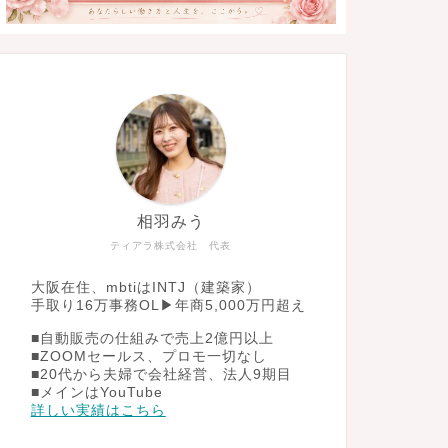
相羽みう
ティアラ株式会社 代表
大阪在住、mbtiはINTJ（建築家）
手取り16万事務OL▶︎年商5,000万円超え
■自動販売の仕組みで売上2億円以上
■ZOOMセールス、プロモ一切なし
■20代から夫婦で会社経営、法人9期目
■メインはYouTube
詳しい実績はこちら