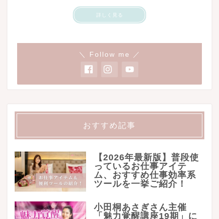
詳しく見る
＼ Follow me ／
おすすめ記事
【2026年最新版】普段使
っているお仕事アイテ
ム、おすすめ仕事効率系
ツールを一挙ご紹介！
小田桐あさぎさん主催
「魅力覚醒講座19期」に