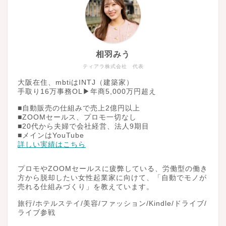
相羽みう
ティアラ株式会社 代表
大阪在住、mbtiはINTJ（建築家）
手取り16万事務OL▶︎年商5,000万円超え
■自動販売の仕組みで売上2億円以上
■ZOOMセールス、プロモ一切なし
■20代から夫婦で会社経営、法人9期目
■メインはYouTube
詳しい実績はこちら
プロモやZOOMセールスに疲弊している、労働型の働き
方から脱却したい女性起業家に向けて、「自動でモノが
売れる仕組みづくり」を教えています。
旅行/ホテルステイ/美容/ファッション/Kindle/ドライブ/
ライブ参戦