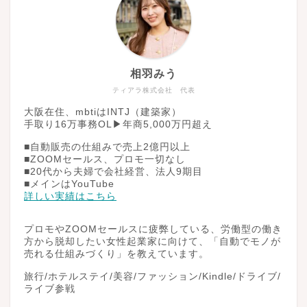
相羽みう
ティアラ株式会社 代表
大阪在住、mbtiはINTJ（建築家）
手取り16万事務OL▶︎年商5,000万円超え
■自動販売の仕組みで売上2億円以上
■ZOOMセールス、プロモ一切なし
■20代から夫婦で会社経営、法人9期目
■メインはYouTube
詳しい実績はこちら
プロモやZOOMセールスに疲弊している、労働型の働き
方から脱却したい女性起業家に向けて、「自動でモノが
売れる仕組みづくり」を教えています。
旅行/ホテルステイ/美容/ファッション/Kindle/ドライブ/
ライブ参戦