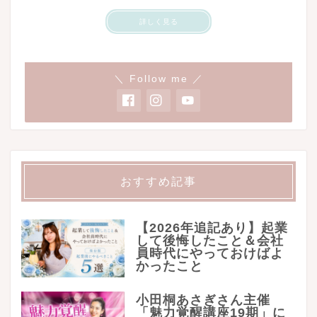
詳しく見る
＼ Follow me ／
おすすめ記事
【2026年追記あり】起業
して後悔したこと＆会社
員時代にやっておけばよ
かったこと
小田桐あさぎさん主催
「魅力覚醒講座19期」に