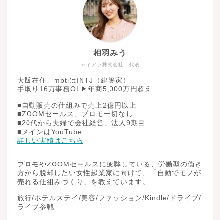
相羽みう
ティアラ株式会社 代表
大阪在住、mbtiはINTJ（建築家）
手取り16万事務OL▶︎年商5,000万円超え
■自動販売の仕組みで売上2億円以上
■ZOOMセールス、プロモ一切なし
■20代から夫婦で会社経営、法人9期目
■メインはYouTube
詳しい実績はこちら
プロモやZOOMセールスに疲弊している、労働型の働き
方から脱却したい女性起業家に向けて、「自動でモノが
売れる仕組みづくり」を教えています。
旅行/ホテルステイ/美容/ファッション/Kindle/ドライブ/
ライブ参戦