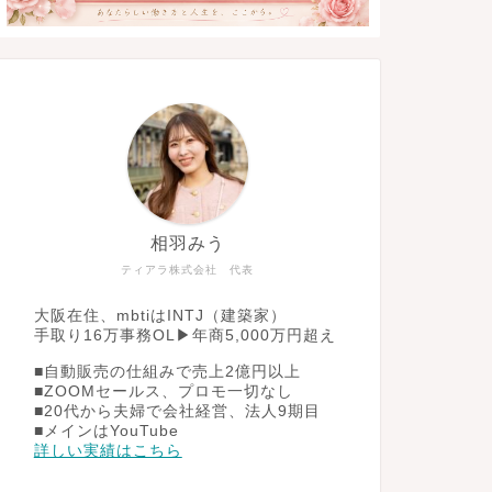
相羽みう
ティアラ株式会社 代表
大阪在住、mbtiはINTJ（建築家）
手取り16万事務OL▶︎年商5,000万円超え
■自動販売の仕組みで売上2億円以上
■ZOOMセールス、プロモ一切なし
■20代から夫婦で会社経営、法人9期目
■メインはYouTube
詳しい実績はこちら