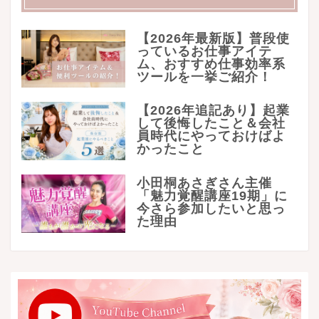
【2026年最新版】普段使
っているお仕事アイテ
ム、おすすめ仕事効率系
ツールを一挙ご紹介！
【2026年追記あり】起業
して後悔したこと＆会社
員時代にやっておけばよ
かったこと
小田桐あさぎさん主催
「魅力覚醒講座19期」に
今さら参加したいと思っ
た理由