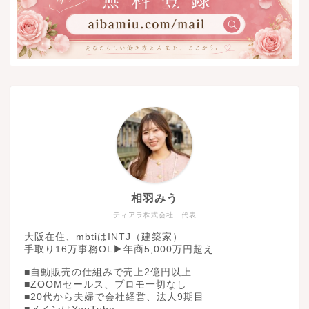
相羽みう
ティアラ株式会社 代表
大阪在住、mbtiはINTJ（建築家）
手取り16万事務OL▶︎年商5,000万円超え
■自動販売の仕組みで売上2億円以上
■ZOOMセールス、プロモ一切なし
■20代から夫婦で会社経営、法人9期目