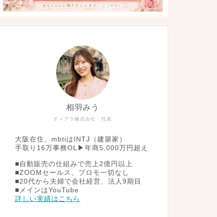
相羽みう
ティアラ株式会社 代表
大阪在住、mbtiはINTJ（建築家）
手取り16万事務OL▶︎年商5,000万円超え
■自動販売の仕組みで売上2億円以上
■ZOOMセールス、プロモ一切なし
■20代から夫婦で会社経営、法人9期目
■メインはYouTube
詳しい実績はこちら