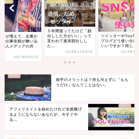
ンを増やす
ファンを増やす
ファンを増やす
年間迷ってたけど「顔
しした方がいい」って
ツイッターやYouTube、
ファンが増えて、企
われて速攻顔出しし
ブログどう使い分けたら
らのお仕事依頼が舞
.
いいですか？同じ...
む！個人メディアの
通...
2018年12月20日
2019年1月20日
2017年8月
相手のメリットは？何も与えずに「もら
うだけ」なんてことはない。
アフィリエイトを始めたけれど全然稼げ
るようにならないあなたが、今すぐや
る...