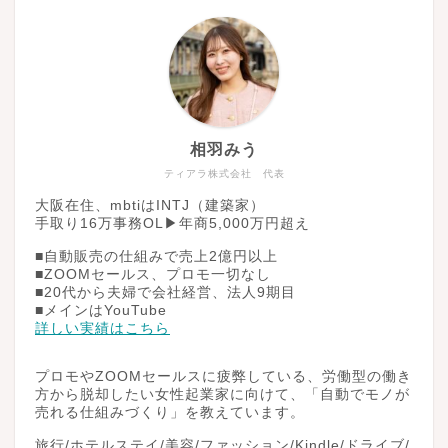
相羽みう
ティアラ株式会社 代表
大阪在住、mbtiはINTJ（建築家）
手取り16万事務OL▶︎年商5,000万円超え
■自動販売の仕組みで売上2億円以上
■ZOOMセールス、プロモ一切なし
■20代から夫婦で会社経営、法人9期目
■メインはYouTube
詳しい実績はこちら
プロモやZOOMセールスに疲弊している、労働型の働き
方から脱却したい女性起業家に向けて、「自動でモノが
売れる仕組みづくり」を教えています。
旅行/ホテルステイ/美容/ファッション/Kindle/ドライブ/