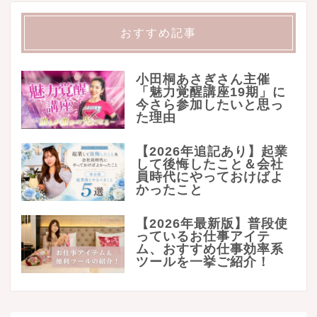
おすすめ記事
小田桐あさぎさん主催
「魅力覚醒講座19期」に
今さら参加したいと思っ
た理由
【2026年追記あり】起業
して後悔したこと＆会社
員時代にやっておけばよ
かったこと
【2026年最新版】普段使
っているお仕事アイテ
ム、おすすめ仕事効率系
ツールを一挙ご紹介！