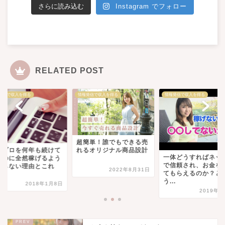
さらに読み込む
Instagram でフォロー
RELATED POST
発信で収入を得る
情報発信で収入を得る
情報発信で収入を得る
超簡単！誰でもできる売
れるオリジナル商品設計
メブロを何年も続けて
一体どうすればネッ
るのに全然稼げるよう
で信頼され、お金を
ならない理由とこれ
2022年8月31日
てもらえるのか？と
.
う...
2018年1月8日
2019年1