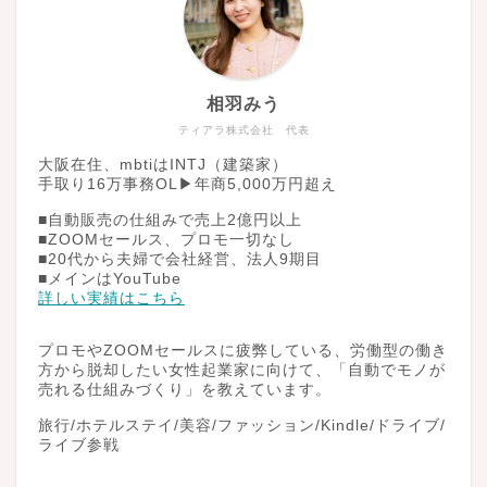
相羽みう
ティアラ株式会社 代表
大阪在住、mbtiはINTJ（建築家）
手取り16万事務OL▶︎年商5,000万円超え
■自動販売の仕組みで売上2億円以上
■ZOOMセールス、プロモ一切なし
■20代から夫婦で会社経営、法人9期目
■メインはYouTube
詳しい実績はこちら
プロモやZOOMセールスに疲弊している、労働型の働き
方から脱却したい女性起業家に向けて、「自動でモノが
売れる仕組みづくり」を教えています。
旅行/ホテルステイ/美容/ファッション/Kindle/ドライブ/
ライブ参戦