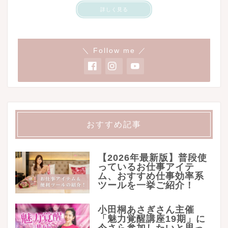
詳しく見る
＼ Follow me ／
おすすめ記事
【2026年最新版】普段使
っているお仕事アイテ
ム、おすすめ仕事効率系
ツールを一挙ご紹介！
小田桐あさぎさん主催
「魅力覚醒講座19期」に
今さら参加したいと思っ