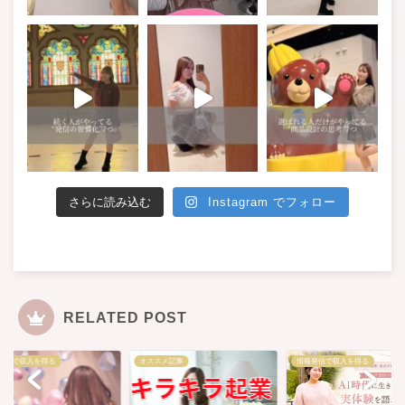
さらに読み込む
Instagram でフォロー
RELATED POST
スメ記事
情報発信で収入を得る
情報発信で収入を得る