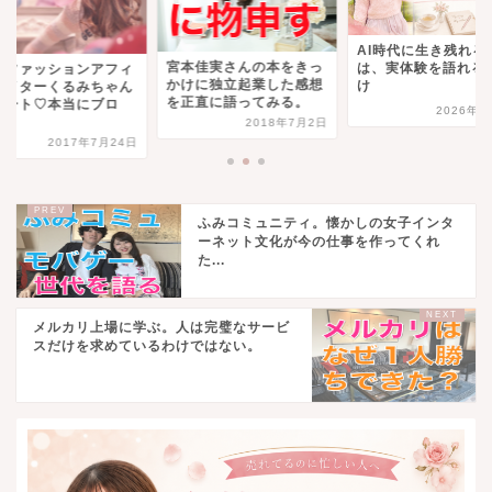
AI時代に生き残れるの
本佳実さんの本をきっ
は、実体験を語れる人だ
有名ファッションア
けに独立起業した感想
け
リエイターくるみち
正直に語ってみる。
とデート♡本当にブ
2026年7月6日
グ...
2018年7月2日
2017年7月
ふみコミュニティ。懐かしの女子インタ
ーネット文化が今の仕事を作ってくれ
た...
メルカリ上場に学ぶ。人は完璧なサービ
スだけを求めているわけではない。