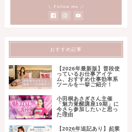
＼ Follow me ／
おすすめ記事
【2026年最新版】普段使
っているお仕事アイテ
ム、おすすめ仕事効率系
ツールを一挙ご紹介！
小田桐あさぎさん主催
「魅力覚醒講座19期」に
今さら参加したいと思っ
た理由
【2026年追記あり】起業