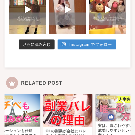
さらに読み込む
Instagram でフォロー
RELATED POST
ンドセット
マインドセット
マインドセット
実は、流されやすい
成功しやすいという
チベーションも仕組
OLの副業が会社にバレ