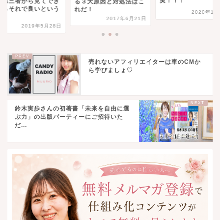
実！！！
。第三者から見てでき
る３大原因と対処法はこ
たらそれで良いという
れだ！
2020年1月
.
2017年6月21日
2019年5月28日
売れないアフィリエイターは車のCMか
ら学びましょ♡
鈴木実歩さんの初著書「未来を自由に選
ぶ力」の出版パーティーにご招待いた
だ...