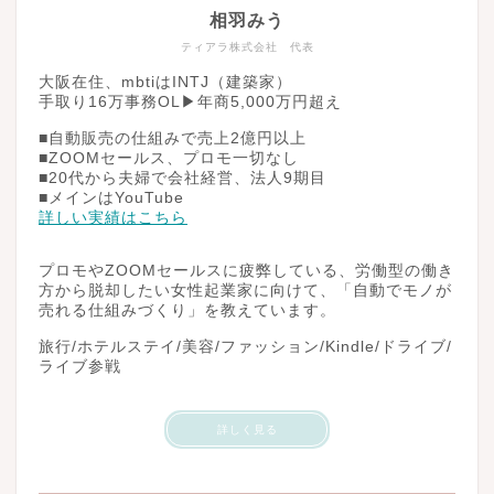
相羽みう
ティアラ株式会社 代表
大阪在住、mbtiはINTJ（建築家）
手取り16万事務OL▶︎年商5,000万円超え
■自動販売の仕組みで売上2億円以上
■ZOOMセールス、プロモ一切なし
■20代から夫婦で会社経営、法人9期目
■メインはYouTube
詳しい実績はこちら
プロモやZOOMセールスに疲弊している、労働型の働き
方から脱却したい女性起業家に向けて、「自動でモノが
売れる仕組みづくり」を教えています。
旅行/ホテルステイ/美容/ファッション/Kindle/ドライブ/
ライブ参戦
詳しく見る