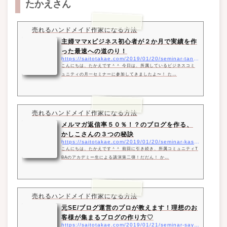
たかえさん
売れるハンドメイド作家になる方法
主婦ママxビジネス初心者が２か月で実績を作
った最速への道のり！
https://saitotakae.com/2019/01/20/seminar-tanayuka/?fbclid=IwAR2Kx54zie6UNh2c7IlMKxosnr3xbe26yElVl_h7aZA9DuoTZuL-tqbB-wc
こんにちは、たかえです＾＾ 今日は、所属しているビジネスコミ
ュニティの月一セミナーに参加してきましたよ〜！ た…
売れるハンドメイド作家になる方法
メルマガ返信率５０％！？のブログを作る、
かしこさんの３つの秘訣
https://saitotakae.com/2019/01/20/seminar-kashiko/
こんにちは、たかえです＾＾ 前回に引き続き、所属コミュニティT
BAのアカデミー生による講演第二弾！だだん！ か…
売れるハンドメイド作家になる方法
元SE/ブログ運営のプロが教えます！理想のお
客様が集まるブログの作り方♡
https://saitotakae.com/2019/01/21/seminar-saya/