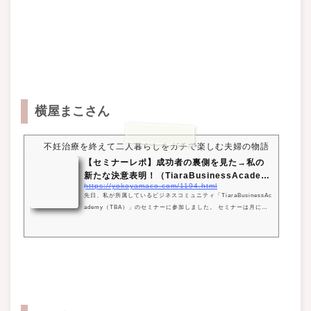
横屋まこさん
不妊治療を終えて二人暮らしをガチで楽しむ夫婦の物語
【セミナーレポ】成功者の裏側を見た→私の
新たな決意表明！（TiaraBusinessAcadem
https://yokoyamaco.com/1194.html
y...
先日、私が所属しているビジネスコミュニティ「TiaraBusinessAc
ademy（TBA）」のセミナーに参加しました。 セミナーは月に１
回開催されてまして、いつもはコミュニティの主宰者の相羽みうさ
んや、ゲスト講師の方が登壇しています。 だけど今回は新しい試
みで、コミュニティメンバーの方が登壇しようということで、メン
バー内の投票で選ばれた３名の方に登壇していただきました。 そ
して、この企画は同じくコミュニティメンバーの桜木りこさんが企
画発案です。 今日のアカデミー月1セミナーは、投票で選ばれたメ
ンバーさんが登壇です(^^...