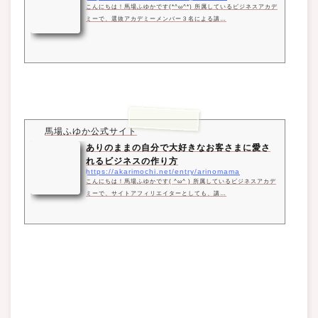
こんにちは！馬場ふゆかです(*^ω^*) 所属しているビジネスアカデ
ミーで、選抜アカデミーメンバー３名による講…
馬場ふゆか公式サイト
ありのままの自分で大好きなお客さまに愛さ
れるビジネスの作り方
https://akarimochi.net/entry/arinomama
こんにちは！馬場ふゆかです( ^ω^ ) 所属しているビジネスアカデ
ミーで、サイトアフィリエイターとしても、講…