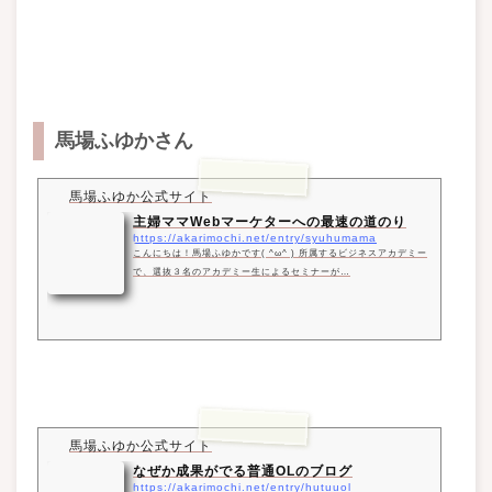
馬場ふゆかさん
馬場ふゆか公式サイト
主婦ママWebマーケターへの最速の道のり
https://akarimochi.net/entry/syuhumama
こんにちは！馬場ふゆかです( ^ω^ ) 所属するビジネスアカデミー
で、選抜３名のアカデミー生によるセミナーが…
馬場ふゆか公式サイト
なぜか成果がでる普通OLのブログ
https://akarimochi.net/entry/hutuuol