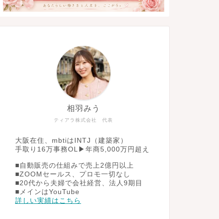
相羽みう
ティアラ株式会社 代表
大阪在住、mbtiはINTJ（建築家）
手取り16万事務OL▶︎年商5,000万円超え
■自動販売の仕組みで売上2億円以上
■ZOOMセールス、プロモ一切なし
■20代から夫婦で会社経営、法人9期目
■メインはYouTube
詳しい実績はこちら