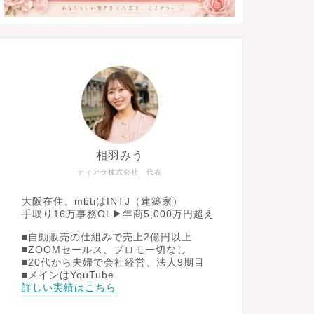
相羽みう
ティアラ株式会社 代表
大阪在住、mbtiはINTJ（建築家）
手取り16万事務OL▶︎年商5,000万円超え
■自動販売の仕組みで売上2億円以上
■ZOOMセールス、プロモ一切なし
■20代から夫婦で会社経営、法人9期目
■メインはYouTube
詳しい実績はこちら