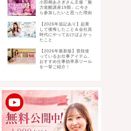
小田桐あさぎさん主催「魅
力覚醒講座19期」に今さ
ら参加したいと思った理由
【2026年追記あり】起業
して後悔したこと＆会社員
時代にやっておけばよかっ
たこと
【2026年最新版】普段使
っているお仕事アイテム、
おすすめ仕事効率系ツール
を一挙ご紹介！