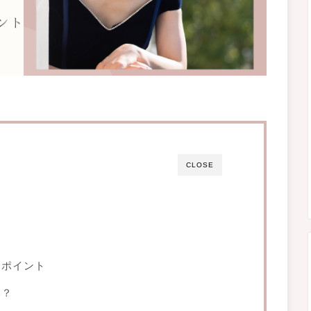
CLOSE
と
めポイント
い？