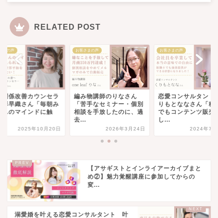
RELATED POST
さまの声
お客さまの声
お客さまの声
婦関係改善カウンセラ
編み物講師のりなさん
恋愛コンサルタント
芦澤早織さん「毎朝み
「苦手なセミナー・個別
りもとななさん「稼
さんのマインドに触
相談を手放したのに、過
でもコンテンツ販売
.
去...
し...
2025年10月20日
2026年3月24日
2024年7月
【アサギストとインライアーカイブまと
め②】魅力覚醒講座に参加してからの
変...
溺愛婚を叶える恋愛コンサルタント 叶