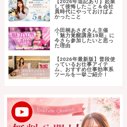
【2026年追記あり】起業
して後悔したこと＆会社
員時代にやっておけばよ
かったこと
小田桐あさぎさん主催
「魅力覚醒講座19期」に
今さら参加したいと思っ
た理由
【2026年最新版】普段使
っているお仕事アイテ
ム、おすすめ仕事効率系
ツールを一挙ご紹介！