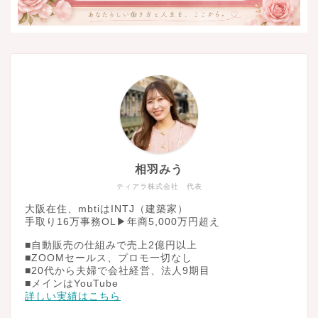
相羽みう
ティアラ株式会社 代表
大阪在住、mbtiはINTJ（建築家）
手取り16万事務OL▶︎年商5,000万円超え
■自動販売の仕組みで売上2億円以上
■ZOOMセールス、プロモ一切なし
■20代から夫婦で会社経営、法人9期目
■メインはYouTube
詳しい実績はこちら